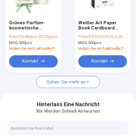
Kontakt
VR
Grünes Parfüm-
Weißer Art Paper
kosmetische
Book Cardboard
Geschenk-
Boxes mit Band-
Preis:
$2.88/pcs-$0.25/pcs
Preis:
0.57USD/PCS-0.26USD/PCS
Pappschachteln mit
Entwurf
MOQ:
500pcs
MOQ:
500pcs
dem Band
Pappgeschenkboxen
handgemacht
Holen Sie sich aktuelle Preis
Holen Sie sich aktuelle Preis
Faltbare Geschenkboxen mit Band
Kontakt
Kontakt
Magnetische Schließungs-Geschenkbox
Sehen Sie mehr an
Gebundene Ausgabe gezeichnetes Notizbuch
Buch-Pappschachteln
Hinterlass Eine Nachricht
Wir Werden Schnell Antworten
Gewölbter Kasten e-Flöte
Laser schnitt Hochzeits-Karten