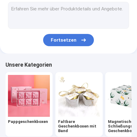
Papierkarton-Kasten
Drucksache-Einkaufstasche
Kraftpapier-Geschenkbox mit Fenster
Fortsetzen
Dekorative Aufkleber-Aufkleber
Jugendbücher der gebundenen Ausgabe
Unsere Kategorien
Pappgeschenkboxen
Faltbare
Magnetische
Geschenkboxen mit
Schließungs-
Band
Geschenkbox