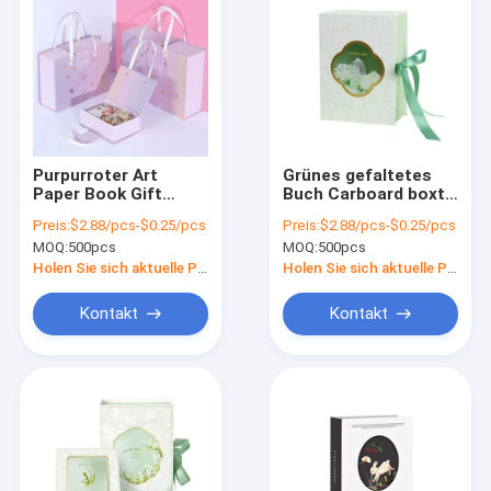
Purpurroter Art
Grünes gefaltetes
Paper Book Gift
Buch Carboard boxt
Cardboard boxt mit
mit Band-
Preis:
$2.88/pcs-$0.25/pcs
Preis:
$2.88/pcs-$0.25/pcs
Seil-Griff für das
transparentem
MOQ:
500pcs
MOQ:
500pcs
Verpacken
Fenster für das
Parfüm-Geschenk-
Holen Sie sich aktuelle Preis
Holen Sie sich aktuelle Preis
Verpacken
Kontakt
Kontakt
Nach Hause
Produits
Über uns