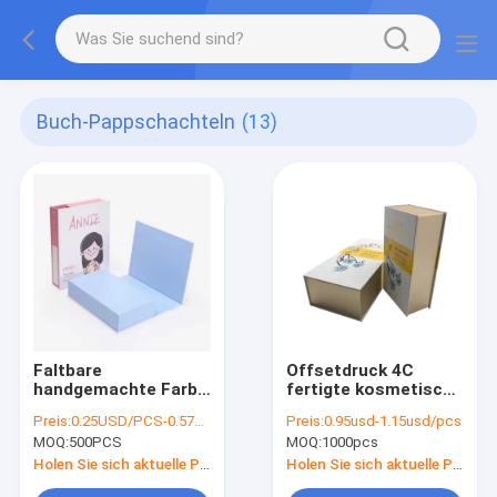
Buch-Pappschachteln
(13)
Faltbare
Offsetdruck 4C
handgemachte Farbe
fertigte kosmetische
der Buch-
Geschenkbox mit
Preis:
0.25USD/PCS-0.57USD/PCS
Preis:
0.95usd-1.15usd/pcs
Pappschachtel-
dem Stempeln des
MOQ:
500PCS
MOQ:
1000pcs
CMYK für das
Logos besonders an
Geschenk-Verpacken
Holen Sie sich aktuelle Preis
Holen Sie sich aktuelle Preis