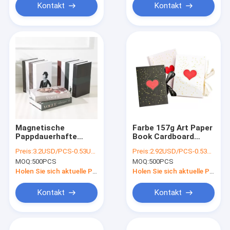
Kontakt
Kontakt
Magnetische
Farbe 157g Art Paper
Pappdauerhafte
Book Cardboard
Buch-
Boxes Pantone mit
Preis:
3.2USD/PCS-0.53USD/PCS
Preis:
2.92USD/PCS-0.53USD/PCS
Pappschachteln für
Band
MOQ:
500PCS
MOQ:
500PCS
Dekoration
Holen Sie sich aktuelle Preis
Holen Sie sich aktuelle Preis
Kontakt
Kontakt