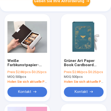
Geben Sie Ihre Anforderung
Weiße
Grüner Art Paper
Farbkunstpapier-
Book Cardboard
Buch-
Boxes mit Band-dem
Preis:
$2.88/pcs-$0.25/pcs
Preis:
$2.88/pcs-$0.25/pcs
Pappschachteln mit
magnetischen
MOQ:
500pcs
MOQ:
500pcs
magnetischer EVA-
Parfüm-Geschenk-
Inserter-
Verpacken
Holen Sie sich aktuelle Preis
Holen Sie sich aktuelle Preis
Geschenkverpackung
Kontakt
Kontakt