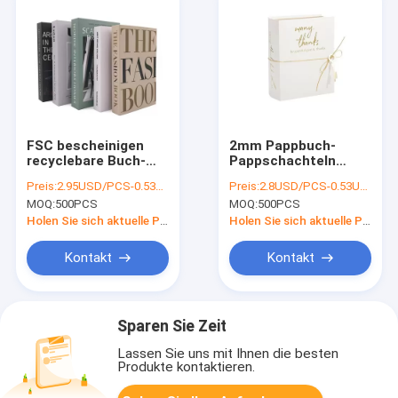
FSC bescheinigen
2mm Pappbuch-
recyclebare Buch-
Pappschachteln
Pappschachteln,
Pantone-Farbe für
Preis:
2.95USD/PCS-0.53USD/PCS
Preis:
2.8USD/PCS-0.53USD/PCS
dekorative
Freundin
MOQ:
500PCS
MOQ:
500PCS
gefälschtes Buch-
Kästen
Holen Sie sich aktuelle Preis
Holen Sie sich aktuelle Preis
Kontakt
Kontakt
Sparen Sie Zeit
Lassen Sie uns mit Ihnen die besten
Produkte kontaktieren.