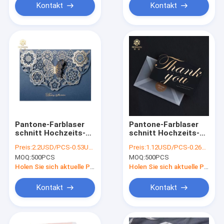
Kontakt
Kontakt
Pantone-Farblaser
Pantone-Farblaser
schnitt Hochzeits-
schnitt Hochzeits-
Karten
Karten Art Paper Hot
Preis:
2.2USD/PCS-0.53USD/PCS
Preis:
1.12USD/PCS-0.26USD/PCS
Stamping
MOQ:
500PCS
MOQ:
500PCS
Holen Sie sich aktuelle Preis
Holen Sie sich aktuelle Preis
Kontakt
Kontakt