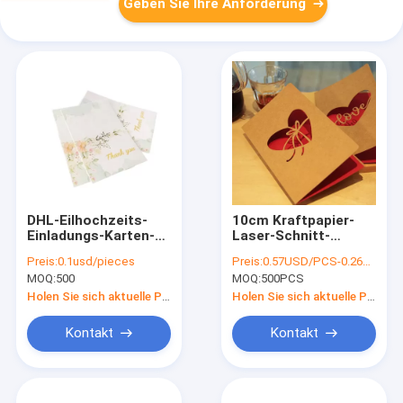
Geben Sie Ihre Anforderung
DHL-Eilhochzeits-
10cm Kraftpapier-
Einladungs-Karten-
Laser-Schnitt-
Umschlag-Reinweiß
Hochzeit kardiert
Preis:
0.1usd/pieces
Preis:
0.57USD/PCS-0.26USD/PCS
für Gruß
Rotes für
MOQ:
500
MOQ:
500PCS
Hochzeitsfest
Holen Sie sich aktuelle Preis
Holen Sie sich aktuelle Preis
Kontakt
Kontakt