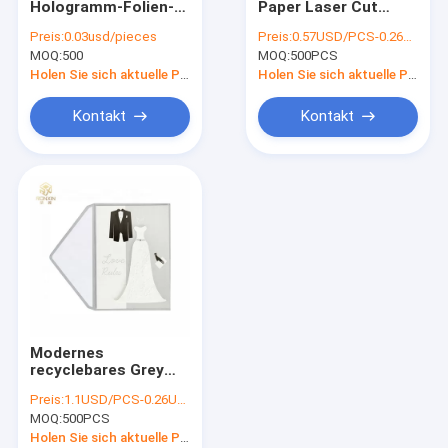
Hologramm-Folien-
Paper Laser Cut
Papierkarton-Kasten
Karten schnitt und
Wedding kardiert
Preis:
0.03usd/pieces
Preis:
0.57USD/PCS-0.26USD/PCS
heiratete Dusche,
einfaches, mit Logo
MOQ:
Drucksache-Einkaufstasche
500
MOQ:
500PCS
danken Ihnen kardiert
zu versiegeln
Holen Sie sich aktuelle Preis
Holen Sie sich aktuelle Preis
Kraftpapier-Geschenkbox mit Fenster
Kontakt
Kontakt
Dekorative Aufkleber-Aufkleber
Jugendbücher der gebundenen Ausgabe
Modernes
recyclebares Grey
And White Wedding
Preis:
1.1USD/PCS-0.26USD/PCS
Invitations-heißes
MOQ:
500PCS
Stempeln
Holen Sie sich aktuelle Preis