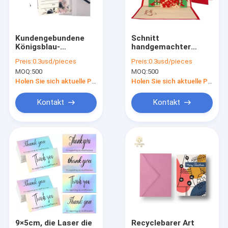
Kontakt
VR
Kundengebundene
Schnitt
Königsblau-
handgemachter
Hochzeits-
Laser ISO9001
Preis:
0.3usd/pieces
Preis:
0.3usd/pieces
Einladungen Luxus
Hochzeits-Karten,
MOQ:
500
MOQ:
500
mit BSCI-
den Knall 3D, der
Pappgeschenkboxen
Zustimmung
oben die
Holen Sie sich aktuelle Preis
Holen Sie sich aktuelle Preis
einzigartigen Karten
grüßt
Faltbare Geschenkboxen mit Band
Kontakt
Kontakt
Magnetische Schließungs-Geschenkbox
Gebundene Ausgabe gezeichnetes Notizbuch
Buch-Pappschachteln
Gewölbter Kasten e-Flöte
Laser schnitt Hochzeits-Karten
9×5cm, die Laser die
Recyclebarer Art