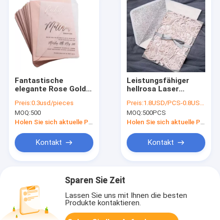
Fantastische
Leistungsfähiger
elegante Rose Gold
hellrosa Laser
Foil Vellum Wedding-
schnitt Hochzeits-
Preis:
0.3usd/pieces
Preis:
1.8USD/PCS-0.8USD/PCS
Einladungen
Karten für Familie
MOQ:
500
MOQ:
500PCS
dekorativ
und Freunde
Holen Sie sich aktuelle Preis
Holen Sie sich aktuelle Preis
Kontakt
Kontakt
Sparen Sie Zeit
Lassen Sie uns mit Ihnen die besten
Produkte kontaktieren.