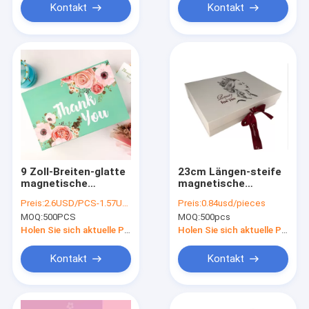
Kontakt
Kontakt
9 Zoll-Breiten-glatte
23cm Längen-steife
magnetische
magnetische
Geschenkboxen,
Geschenkbox mit
Preis:
2.6USD/PCS-1.57USD/PCS
Preis:
0.84usd/pieces
Make-up Kit Gift Box
Griff, Buch-Art-
MOQ:
500PCS
MOQ:
500pcs
Pantone Color
Kasten für
Geburtstags-
Holen Sie sich aktuelle Preis
Holen Sie sich aktuelle Preis
Geschenk
Kontakt
Kontakt