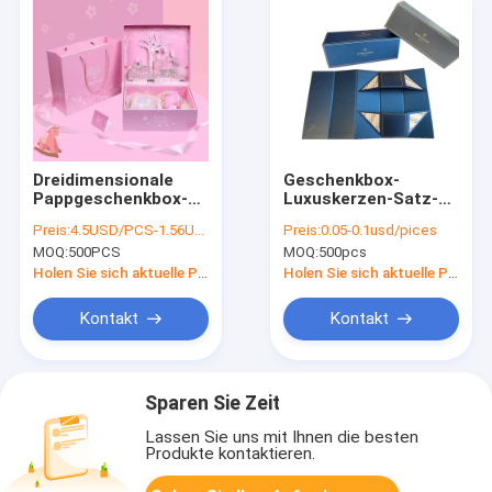
Dreidimensionale
Geschenkbox-
Pappgeschenkbox-
Luxuskerzen-Satz-
innere Dekoration für
Geschenk-Verpacken
Preis:
4.5USD/PCS-1.56USD/PCS
Preis:
0.05-0.1usd/pices
Kinder
Soems 3mm Papp
MOQ:
500PCS
MOQ:
500pcs
Holen Sie sich aktuelle Preis
Holen Sie sich aktuelle Preis
Kontakt
Kontakt
Sparen Sie Zeit
Lassen Sie uns mit Ihnen die besten
Produkte kontaktieren.