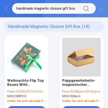
Handmade Magnetic Closure Gift Box
(18)
Weihnachts-Flip Top
Pappgewohnheits-
Boxes With
magnetischer
Magnetic-Schließung
Schließungs-Kasten
Preis:
3.5USD/PCS-0.51USD/PCS
Preis:
$2.88/pcs-$0.25/pcs
Art Papers 2mm
MOQ:
500PCS
MOQ:
500pcs
golden
Holen Sie sich aktuelle Preis
Holen Sie sich aktuelle Preis