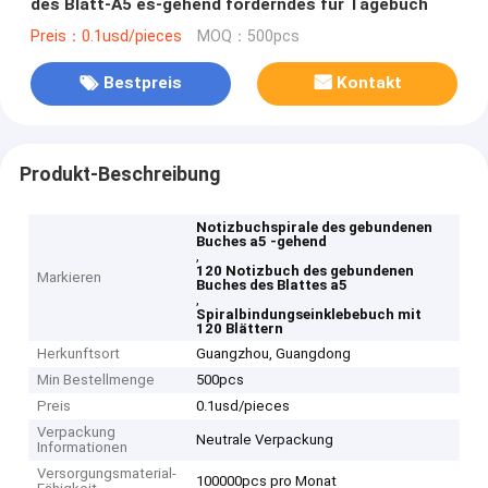
des Blatt-A5 es-gehend förderndes für Tagebuch
Preis：0.1usd/pieces
MOQ：500pcs
Bestpreis
Kontakt
Produkt-Beschreibung
Notizbuchspirale des gebundenen
Buches a5 -gehend
,
120 Notizbuch des gebundenen
Markieren
Buches des Blattes a5
,
Spiralbindungseinklebebuch mit
120 Blättern
Herkunftsort
Guangzhou, Guangdong
Min Bestellmenge
500pcs
Preis
0.1usd/pieces
Verpackung
Neutrale Verpackung
Informationen
Versorgungsmaterial-
100000pcs pro Monat