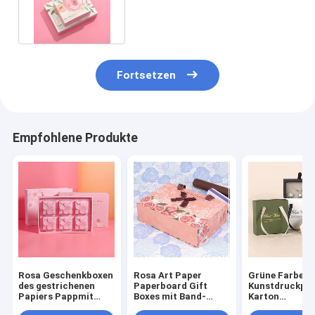
das Schmuck-Verpacken
Fortsetzen
Empfohlene Produkte
Rosa Geschenkboxen
Rosa Art Paper
Grüne Farbe
des gestrichenen
Paperboard Gift
Kunstdruckpap
Papiers Pappmit
Boxes mit Band-
Karton
Samll-Kästen für
Grifffach-
Geschenkboxe