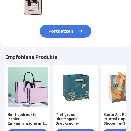
Griff-Lackierung
Fortsetzen
Empfohlene Produkte
Bunt bedruckte
Tief grüne
Bunte Art Pap
Papier-
überzogene
Printed Paper
Einkaufstasche mit
Drucksache-
Shopping-Tas
Band-Griff-
Einkaufstasche für
für das Kleidu