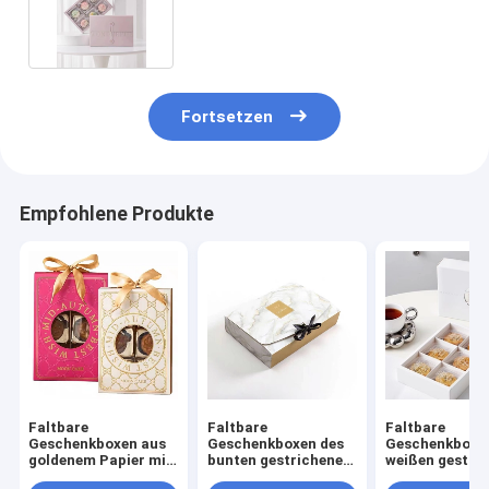
Lamination
Fortsetzen
Empfohlene Produkte
Faltbare
Faltbare
Faltbare
Geschenkboxen aus
Geschenkboxen des
Geschenkboxe
goldenem Papier mit
bunten gestrichenen
weißen gestri
yohuhufuMit
Papiers mit dem
Papiers mit B