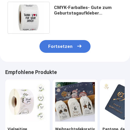
CMYK-Farballes- Gute zum
Geburtstagaufkleber
personifizierten Kleber für
Geschenkbox
Fortsetzen
Empfohlene Produkte
Vielseitige
Weihnachtsdekorative
Pantone, das a