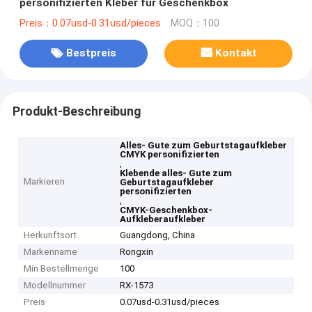
personifizierten Kleber für Geschenkbox
Preis：0.07usd-0.31usd/pieces
MOQ：100
Bestpreis
Kontakt
Produkt-Beschreibung
Alles- Gute zum Geburtstagaufkleber
CMYK personifizierten
,
Klebende alles- Gute zum
Markieren
Geburtstagaufkleber
personifizierten
,
CMYK-Geschenkbox-
Aufkleberaufkleber
Herkunftsort
Guangdong, China
Markenname
Rongxin
Min Bestellmenge
100
Modellnummer
RX-1573
Preis
0.07usd-0.31usd/pieces