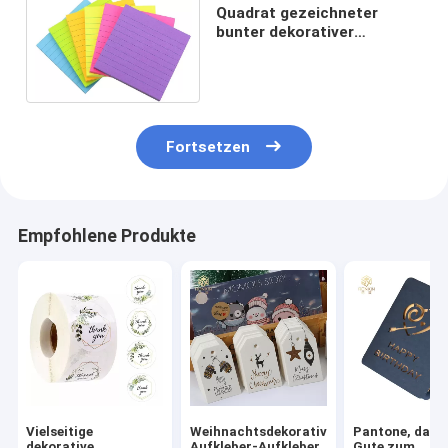
Quadrat gezeichneter
bunter dekorativer
Aufkleber beschriftet
Alltagsgebrauch für Kinder
Fortsetzen
Empfohlene Produkte
Vielseitige
Weihnachtsdekorative
Pantone, das a
dekorative
Aufkleber-Aufkleber
Gute zum