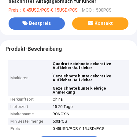
beschriftet Alltagsgebrauch für Kinder
Preis：0.45USD/PCS-0.15USD/PCS
MOQ：500PCS
Bestpreis
Kontakt
Produkt-Beschreibung
Quadrat zeichnete dekorative
Aufkleber-Aufkleber
,
Gezeichnete bunte dekorative
Markieren
Aufkleber-Aufkleber
,
Gezeichnete bunte klebrige
Anmerkung
Herkunftsort
China
Lieferzeit
15-20 Tage
Markenname
RONGXIN
Min Bestellmenge
500PCS
Preis
0.45USD/PCS-0.15USD/PCS