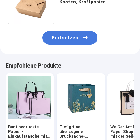
Kasten, Kraftpapier-
Mitnehmerkästen faltbar für
Frucht
Fortsetzen
Empfohlene Produkte
Bunt bedruckte
Tief grüne
Weißer Art Pri
Papier-
überzogene
Paper Shoppin
Einkaufstasche mit
Drucksache-
mit der Seil-Gr