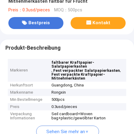
Mitnehmerkästen faltbar für Frucht
Preis：0.3usd/pieces
MOQ：500pcs
Bestpreis
Kontakt
Produkt-Beschreibung
faltbarer Kraftpapier-
Salatpapierkasten
Markieren
,
,
Fest verpackter Salatpapierkasten
Fest verpackte Kraftpapier-
Mitnehmerkästen
Herkunftsort
Guangdong, China
Markenname
Rongxin
Min Bestellmenge
500pcs
Preis
0.3usd/pieces
Verpackung
Seil cardboard+Woven
Informationen
bag+plastic/gewölbter Karton
Sehen Sie mehr an