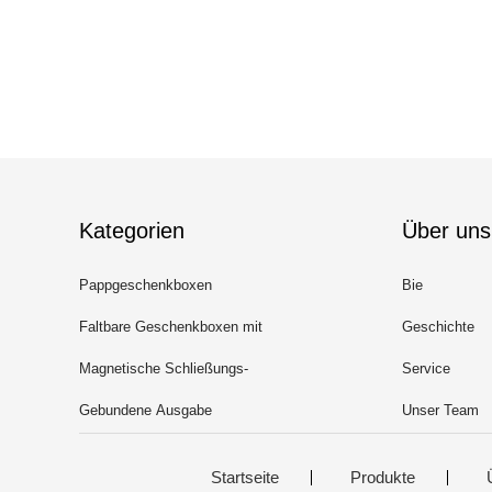
Kategorien
Über uns
Pappgeschenkboxen
Bie
Faltbare Geschenkboxen mit
Geschichte
Band
Magnetische Schließungs-
Service
Geschenkbox
Gebundene Ausgabe
Unser Team
gezeichnetes Notizbuch
Startseite
Produkte