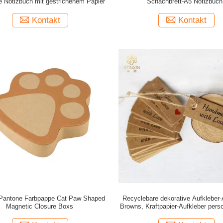
e Notizbuch mit gestrichenem Papier
Schachbrett-A5 Notizbuch
Bambuspapiernotizbuch für Stu
Kontakt
Kontakt
Pantone Farbpappe Cat Paw Shaped
Recyclebare dekorative Aufkleber-
Magnetic Closure Boxs
Browns, Kraftpapier-Aufkleber person