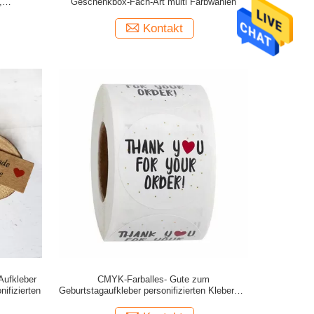
,
Geschenkbox-Fach-Art multi Farbwahlen
denten
Kontakt
Aufkleber
CMYK-Farballes- Gute zum
ifizierten
Geburtstagaufkleber personifizierten Kleber für
Geschenkbox